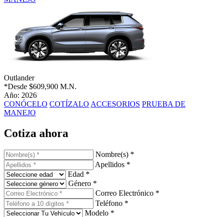
Outlander
*Desde
$609,900 M.N.
Año: 2026
CONÓCELO
COTÍZALO
ACCESORIOS
PRUEBA DE
MANEJO
Cotiza ahora
Nombre(s) *
Apellidos *
Edad *
Género *
Correo Electrónico *
Teléfono *
Modelo *